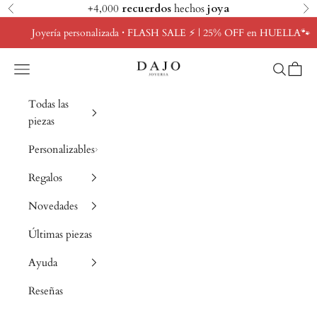
Ir al contenido
+4,000
recuerdos
hechos
joya
Anterior
Si
Joyería personalizada
·
FLASH SALE ⚡ | 25% OFF en HUELLA🐾
Dajo Joyeria
Abrir menú de navegación
Abrir bús
Abrir c
Todas las
piezas
Personalizables
Regalos
Novedades
Últimas piezas
Ayuda
Reseñas