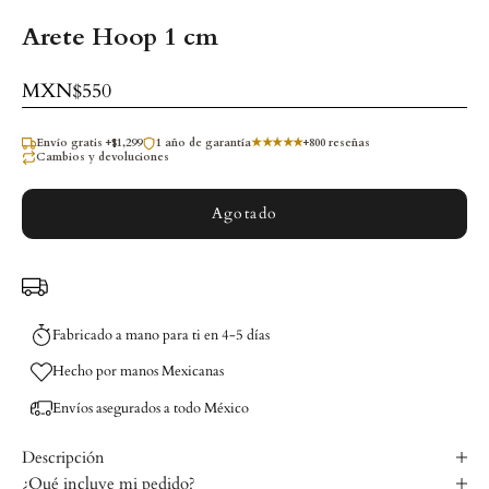
Arete Hoop 1 cm
Precio de oferta
MXN$550
Envío gratis +$1,299
1 año de garantía
★★★★★
+800 reseñas
Cambios y devoluciones
Agotado
Fabricado a mano para ti en 4-5 días
Hecho por manos Mexicanas
Envíos asegurados a todo México
Descripción
¿Qué incluye mi pedido?