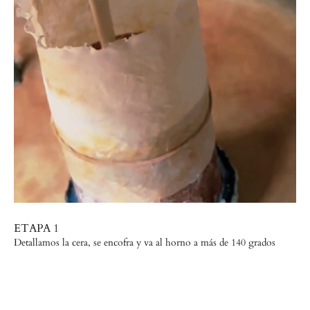
ETAPA 1
ET
Detallamos la cera, se encofra y va al horno a más de 140 grados
Fun
pie