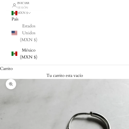
INICIAR
SESIÓN
MXN $
País
Estados
Unidos
(MXN $)
México
(MXN $)
Carrito
Tu carrito esta vacío
Zoom